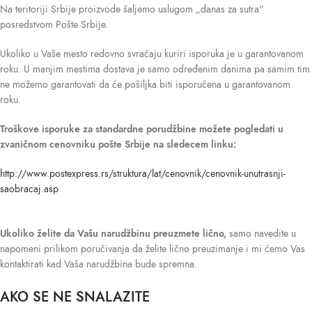
Na teritoriji Srbije proizvode šaljemo uslugom „danas za sutra“
posredstvom Pošte Srbije.
Ukoliko u Vaše mesto redovno svraćaju kuriri isporuka je u garantovanom
roku. U manjim mestima dostava je samo određenim danima pa samim tim
ne možemo garantovati da će pošiljka biti isporučena u garantovanom
roku.
Troškove isporuke
za standardne porudžbine možete pogledati u
zvaničnom cenovniku pošte Srbije na sledecem linku:
http://www.postexpress.rs/struktura/lat/cenovnik/cenovnik-unutrasnji-
saobracaj.asp
Ukoliko želite da Vašu narudžbinu preuzmete lično,
samo navedite u
napomeni prilikom poručivanja da želite lično preuzimanje i mi ćemo Vas
kontaktirati kad Vaša narudžbina bude spremna.
AKO SE NE SNALAZITE