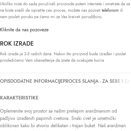
Ukoliko niste do sada poručivali proizvode putem interneta i smatrate da se
ne biste snašli da ispratite ceo proces, možete nas pozvati
telefonom
ili
nam poslati poruku pa ćemo mi za Vas kreirati porudžbinu.
Kliknite da nas pozoveze
ROK IZRADE
Rok izrade je 3-5 radnih dana. Nakon što proizvod bude izrađen i poslat
prosledićemo Vam obaveštenje da znate da ocekujete kurira
OPIS
DODATNE INFORMACIJE
PROCES SLANJA - ZA SEBE I Z
KARAKTERISTIKE
Oplemenite svoj prostor sa našim prelepim aranžmanom od
pažljivo izrađenih papirnih cvetova. Svaki cvet je umetnički
oblikovan kako bi stvorio delikatan i trajan buket. Naš aranžman