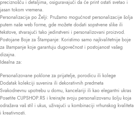
preciznošću i detaljima, osiguravajući da će print ostati svetao i
jasan tokom vremena.
Personalizacija po Želji: Pružamo mogućnost personalizacije šolja
putem naše web forme, gde možete dodati sopstvene slike ili
tekstove, stvarajući tako jedinstveni i personalizovani proizvod.
Postojane Boje za Štampanje: Koristimo samo najkvalitetnije boje
za štampanje koje garantuju dugovečnost i postojanost vašeg
dizajna.
Idealna za:
Personalizovane poklone za prijatelje, porodicu ili kolege
Dodatak kolekciji suvenira ili dekorativnih predmeta
Svakodnevnu upotrebu u domu, kancelariji ili kao elegantni ukras
Posetite CUPSHOP.RS i kreirajte svoju personalizovanu šolju koja
odražava vaš stil i ukus, uživajući u kombinaciji vrhunskog kvaliteta
i kreativnosti.