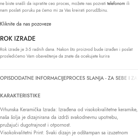
ne biste snašli da ispratite ceo proces, možete nas pozvati
telefonom
ili
nam poslati poruku pa ćemo mi za Vas kreirati porudžbinu.
Kliknite da nas pozoveze
ROK IZRADE
Rok izrade je 3-5 radnih dana. Nakon što proizvod bude izrađen i poslat
prosledićemo Vam obaveštenje da znate da ocekujete kurira
OPIS
DODATNE INFORMACIJE
PROCES SLANJA - ZA SEBE I Z
KARAKTERISTIKE
Vrhunska Keramička Izrada: Izrađena od visokokvalitetne keramike,
naša šolja je dizajnirana da izdrži svakodnevnu upotrebu,
pružajući dugotrajnost i otpornost.
Visokokvalitetni Print: Svaki dizajn je odštampan sa izuzetnom