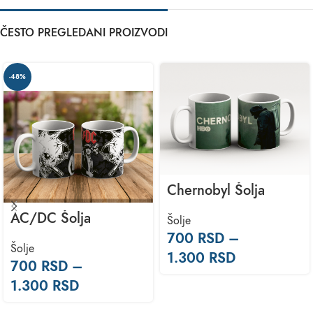
ČESTO PREGLEDANI PROIZVODI
-48%
Chernobyl Šolja
AC/DC Šolja
Šolje
700
RSD
–
Šolje
1.300
RSD
700
RSD
–
1.300
RSD