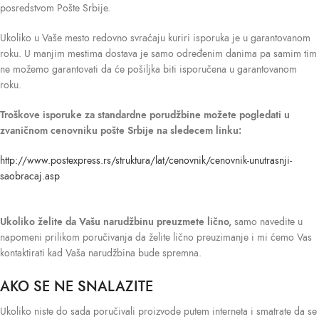
posredstvom Pošte Srbije.
Ukoliko u Vaše mesto redovno svraćaju kuriri isporuka je u garantovanom
roku. U manjim mestima dostava je samo određenim danima pa samim tim
ne možemo garantovati da će pošiljka biti isporučena u garantovanom
roku.
Troškove isporuke
za standardne porudžbine možete pogledati u
zvaničnom cenovniku pošte Srbije na sledecem linku:
http://www.postexpress.rs/struktura/lat/cenovnik/cenovnik-unutrasnji-
saobracaj.asp
Ukoliko želite da Vašu narudžbinu preuzmete lično,
samo navedite u
napomeni prilikom poručivanja da želite lično preuzimanje i mi ćemo Vas
kontaktirati kad Vaša narudžbina bude spremna.
AKO SE NE SNALAZITE
Ukoliko niste do sada poručivali proizvode putem interneta i smatrate da se