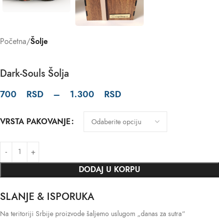
Početna
Šolje
Dark-Souls Šolja
700
RSD
–
1.300
RSD
VRSTA PAKOVANJE
DODAJ U KORPU
SLANJE & ISPORUKA
Na teritoriji Srbije proizvode šaljemo uslugom „danas za sutra“