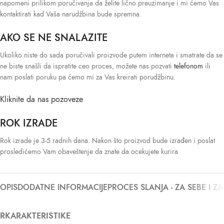
napomeni prilikom poručivanja da želite lično preuzimanje i mi ćemo Vas
kontaktirati kad Vaša narudžbina bude spremna.
AKO SE NE SNALAZITE
Ukoliko niste do sada poručivali proizvode putem interneta i smatrate da se
ne biste snašli da ispratite ceo proces, možete nas pozvati
telefonom
ili
nam poslati poruku pa ćemo mi za Vas kreirati porudžbinu.
Kliknite da nas pozoveze
ROK IZRADE
Rok izrade je 3-5 radnih dana. Nakon što proizvod bude izrađen i poslat
prosledićemo Vam obaveštenje da znate da ocekujete kurira
OPIS
DODATNE INFORMACIJE
PROCES SLANJA - ZA SEBE I Z
RKARAKTERISTIKE