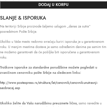
DODAJ U KORPU
SLANJE & ISPORUKA
Na teritoriji Srbije proizvode šaljemo uslugom „danas za sutra“
posredstvom Pošte Srbije.
Ukoliko u Vaše mesto redovno svraćaju kuriri isporuka je u garantovanom
roku. U manjim mestima dostava je samo određenim danima pa samim tim
ne možemo garantovati da će pošiljka biti isporučena u garantovanom
roku.
Troškove isporuke
za standardne porudžbine možete pogledati u
zvaničnom cenovniku pošte Srbije na sledecem linku:
http://www.postexpress.rs/struktura/lat/cenovnik/cenovnik-unutrasnji-
saobracaj.asp
Ukoliko želite da Vašu narudžbinu preuzmete lično,
samo navedite u