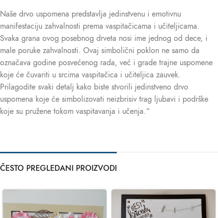
Naše drvo uspomena predstavlja jedinstvenu i emotivnu
manifestaciju zahvalnosti prema vaspitačicama i učiteljicama.
Svaka grana ovog posebnog drveta nosi ime jednog od dece, i
male poruke zahvalnosti. Ovaj simbolični poklon ne samo da
označava godine posvećenog rada, već i grade trajne uspomene
koje će čuvariti u srcima vaspitačica i učiteljica zauvek.
Prilagodite svaki detalj kako biste stvorili jedinstveno drvo
uspomena koje će simbolizovati neizbrisiv trag ljubavi i podrške
koje su pružene tokom vaspitavanja i učenja.“
ČESTO PREGLEDANI PROIZVODI