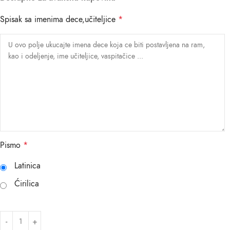
Spisak sa imenima dece,učiteljice
*
Pismo
*
Latinica
Ćirilica