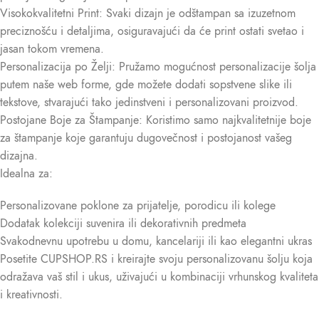
Visokokvalitetni Print: Svaki dizajn je odštampan sa izuzetnom
preciznošću i detaljima, osiguravajući da će print ostati svetao i
jasan tokom vremena.
Personalizacija po Želji: Pružamo mogućnost personalizacije šolja
putem naše web forme, gde možete dodati sopstvene slike ili
tekstove, stvarajući tako jedinstveni i personalizovani proizvod.
Postojane Boje za Štampanje: Koristimo samo najkvalitetnije boje
za štampanje koje garantuju dugovečnost i postojanost vašeg
dizajna.
Idealna za:
Personalizovane poklone za prijatelje, porodicu ili kolege
Dodatak kolekciji suvenira ili dekorativnih predmeta
Svakodnevnu upotrebu u domu, kancelariji ili kao elegantni ukras
Posetite CUPSHOP.RS i kreirajte svoju personalizovanu šolju koja
odražava vaš stil i ukus, uživajući u kombinaciji vrhunskog kvaliteta
i kreativnosti.