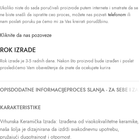
Ukoliko niste do sada poručivali proizvode putem interneta i smatrate da se
ne biste snašli da ispratite ceo proces, možete nas pozvati
telefonom
ili
nam poslati poruku pa ćemo mi za Vas kreirati porudžbinu.
Kliknite da nas pozoveze
ROK IZRADE
Rok izrade je 3-5 radnih dana. Nakon što proizvod bude izrađen i poslat
prosledićemo Vam obaveštenje da znate da ocekujete kurira
OPIS
DODATNE INFORMACIJE
PROCES SLANJA - ZA SEBE I Z
KARAKTERISTIKE
Vrhunska Keramička Izrada: Izrađena od visokokvalitetne keramike,
naša šolja je dizajnirana da izdrži svakodnevnu upotrebu,
pružajući dugotrajnost i otpornost.