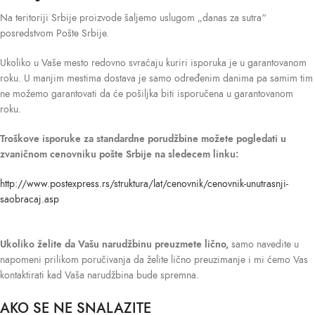
Na teritoriji Srbije proizvode šaljemo uslugom „danas za sutra“
posredstvom Pošte Srbije.
Ukoliko u Vaše mesto redovno svraćaju kuriri isporuka je u garantovanom
roku. U manjim mestima dostava je samo određenim danima pa samim tim
ne možemo garantovati da će pošiljka biti isporučena u garantovanom
roku.
Troškove isporuke
za standardne porudžbine možete pogledati u
zvaničnom cenovniku pošte Srbije na sledecem linku:
http://www.postexpress.rs/struktura/lat/cenovnik/cenovnik-unutrasnji-
saobracaj.asp
Ukoliko želite da Vašu narudžbinu preuzmete lično,
samo navedite u
napomeni prilikom poručivanja da želite lično preuzimanje i mi ćemo Vas
kontaktirati kad Vaša narudžbina bude spremna.
AKO SE NE SNALAZITE