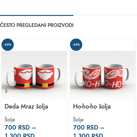
ČESTO PREGLEDANI PROIZVODI
-46%
-46%
Deda Mraz šolja
Ho-ho-ho šolja
Šolje
Šolje
700
RSD
–
700
RSD
–
1.300
RSD
1.300
RSD