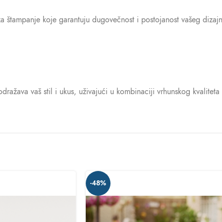
za štampanje koje garantuju dugovečnost i postojanost vašeg dizaj
ažava vaš stil i ukus, uživajući u kombinaciji vrhunskog kvaliteta i
-48%