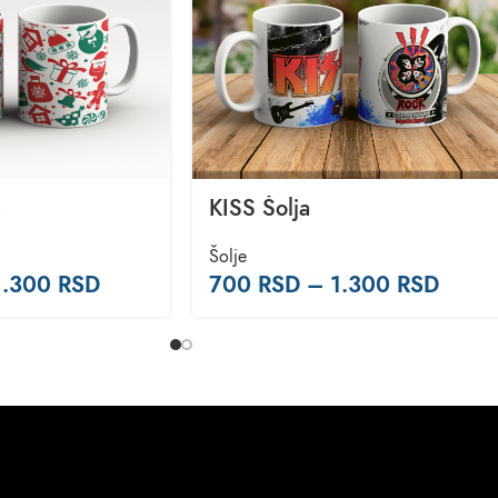
a
KISS Šolja
Šolje
1.300
RSD
700
RSD
–
1.300
RSD