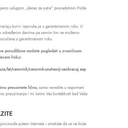
šaljemo uslugom „danas za sutra“ posredstvom Pošte
raćaju kuriri isporuka je u garantovanom roku. U
mo određenim danima pa samim tim ne možemo
isporučena u garantovanom roku.
dne porudžbine možete pogledati u zvaničnom
decem linku:
ura/lat/cenovnik/cenovnik-unutrasnji-saobracaj.asp
binu preuzmete lično,
samo navedite u napomeni
ično preuzimanje i mi ćemo Vas kontaktirati kad Vaša
ZITE
 proizvode putem interneta i smatrate da se ne biste