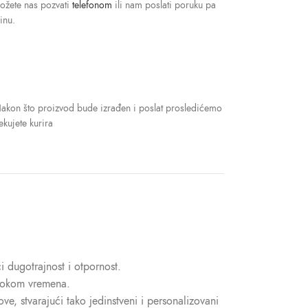
možete nas pozvati
telefonom
ili nam poslati poruku pa
inu.
Nakon što proizvod bude izrađen i poslat prosledićemo
kujete kurira
i dugotrajnost i otpornost.
n tokom vremena.
e, stvarajući tako jedinstveni i personalizovani