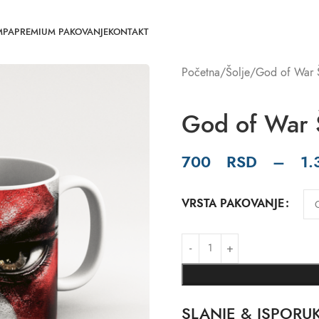
MPA
PREMIUM PAKOVANJE
KONTAKT
Početna
Šolje
God of War 
God of War 
700
RSD
–
1
VRSTA PAKOVANJE
SLANJE & ISPORU