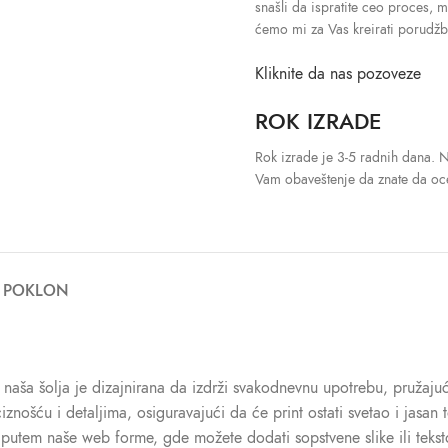
snašli da ispratite ceo proces, 
ćemo mi za Vas kreirati porudžb
Kliknite da nas pozoveze
ROK IZRADE
Rok izrade je 3-5 radnih dana. 
Vam obaveštenje da znate da oce
A POKLON
naša šolja je dizajnirana da izdrži svakodnevnu upotrebu, pružajuć
iznošću i detaljima, osiguravajući da će print ostati svetao i jasa
putem naše web forme, gde možete dodati sopstvene slike ili tekstov