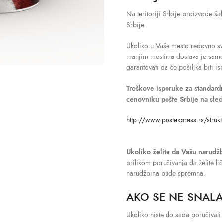
Na teritoriji Srbije proizvode 
Srbije.
Ukoliko u Vaše mesto redovno sv
manjim mestima dostava je sa
garantovati da će pošiljka biti 
Troškove isporuke
za standar
cenovniku pošte Srbije na sle
http://www.postexpress.rs/strukt
Ukoliko želite da Vašu narudž
prilikom poručivanja da želite l
narudžbina bude spremna.
AKO SE NE SNALA
Ukoliko niste do sada poručivali