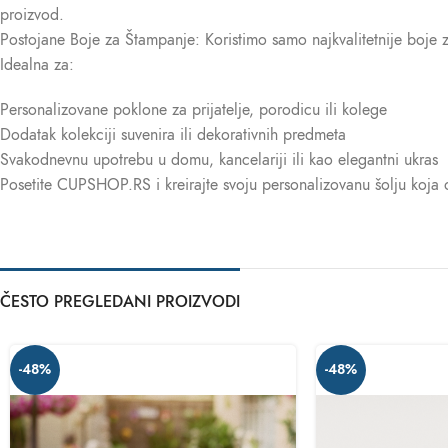
proizvod.
Postojane Boje za Štampanje: Koristimo samo najkvalitetnije boje 
Idealna za:
Personalizovane poklone za prijatelje, porodicu ili kolege
Dodatak kolekciji suvenira ili dekorativnih predmeta
Svakodnevnu upotrebu u domu, kancelariji ili kao elegantni ukras
Posetite CUPSHOP.RS i kreirajte svoju personalizovanu šolju koja odr
ČESTO PREGLEDANI PROIZVODI
-48%
-48%