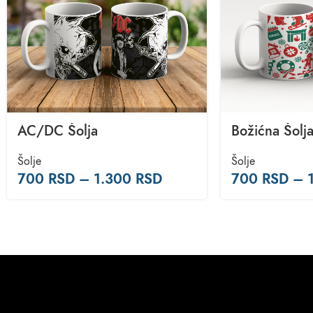
AC/DC Šolja
Božićna Šolj
Šolje
Šolje
700
RSD
–
1.300
RSD
700
RSD
–