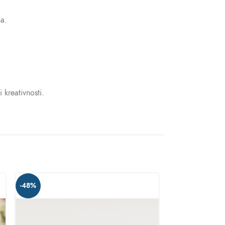
na.
 kreativnosti.
-48%
-46%