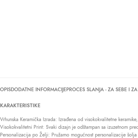
OPIS
DODATNE INFORMACIJE
PROCES SLANJA - ZA SEBE I Z
KARAKTERISTIKE
Vrhunska Keramička Izrada: Izrađena od visokokvalitetne keramike, 
Visokokvalitetni Print: Svaki dizajn je odštampan sa izuzetnom prec
Personalizacija po Želji: Pružamo mogućnost personalizacije šolja 