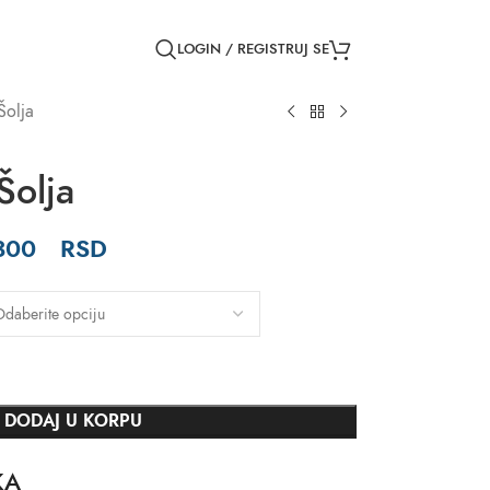
LOGIN / REGISTRUJ SE
Šolja
Šolja
.300
RSD
DODAJ U KORPU
KA