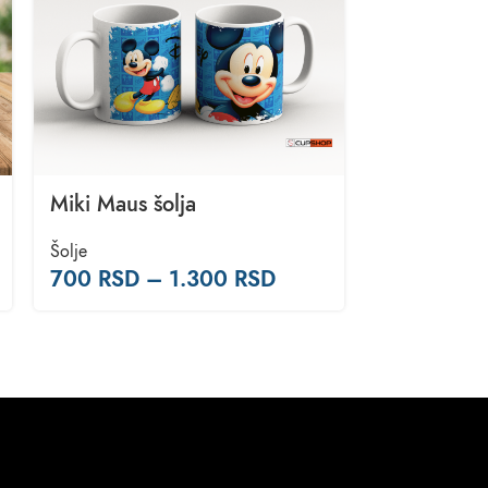
Miki Maus šolja
Volvo Šolj
Šolje
Šolje
700
RSD
–
1.300
RSD
700
RSD