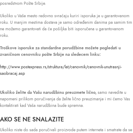
posredstvom Pošte Srbije.
Ukoliko u Vaše mesto redovno svraćaju kuriri isporuka je u garantovanom
roku. U manjim mestima dostava je samo određenim danima pa samim tim
ne možemo garantovati da će pošiljka biti isporučena u garantovanom
roku.
Troškove isporuke
za standardne porudžbine možete pogledati u
zvaničnom cenovniku pošte Srbije na sledecem linku:
http://www.postexpress.rs/struktura/lat/cenovnik/cenovnik-unutrasnji-
saobracaj.asp
Ukoliko želite da Vašu narudžbinu preuzmete lično,
samo navedite u
napomeni prilikom poručivanja da želite lično preuzimanje i mi ćemo Vas
kontaktirati kad Vaša narudžbina bude spremna.
AKO SE NE SNALAZITE
Ukoliko niste do sada poručivali proizvode putem interneta i smatrate da se