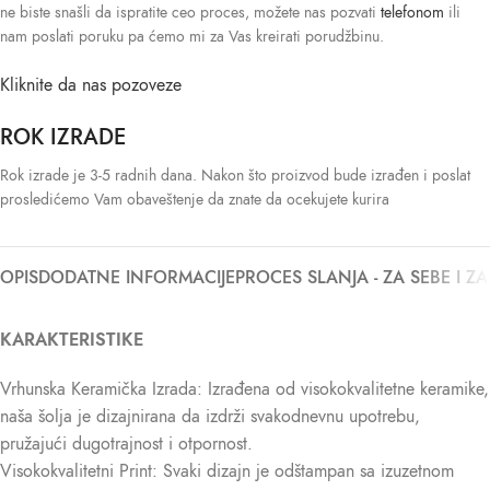
ne biste snašli da ispratite ceo proces, možete nas pozvati
telefonom
ili
nam poslati poruku pa ćemo mi za Vas kreirati porudžbinu.
Kliknite da nas pozoveze
ROK IZRADE
Rok izrade je 3-5 radnih dana. Nakon što proizvod bude izrađen i poslat
prosledićemo Vam obaveštenje da znate da ocekujete kurira
OPIS
DODATNE INFORMACIJE
PROCES SLANJA - ZA SEBE I Z
KARAKTERISTIKE
Vrhunska Keramička Izrada: Izrađena od visokokvalitetne keramike,
naša šolja je dizajnirana da izdrži svakodnevnu upotrebu,
pružajući dugotrajnost i otpornost.
Visokokvalitetni Print: Svaki dizajn je odštampan sa izuzetnom