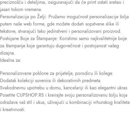
preciznošću i detaljima, osiguravajući da će print ostati svetao i
jasan tokom vremena.
Personalizacija po Želji: Pružamo mogućnost personalizacije šolja
putem naše web forme, gde možete dodati sopstvene slike ili
tekstove, stvarajući tako jedinstveni i personalizovani proizvod.
Postojane Boje za Štampanje: Koristimo samo najkvalitetnije boje
za štampanje koje garantuju dugovečnost i postojanost vašeg
dizajna.
Idealna za:
Personalizovane poklone za prijatelje, porodicu ili kolege
Dodatak kolekciji suvenira ili dekorativnih predmeta
Svakodnevnu upotrebu u domu, kancelariji ili kao elegantni ukras
Posetite CUPSHOP.RS i kreirajte svoju personalizovanu šolju koja
odražava vaš stil i ukus, uživajući u kombinaciji vrhunskog kvaliteta
i kreativnosti.