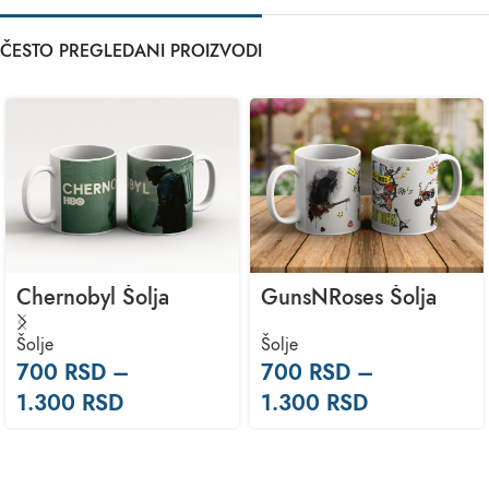
ČESTO PREGLEDANI PROIZVODI
Chernobyl Šolja
GunsNRoses Šolja
Šolje
Šolje
700
RSD
–
700
RSD
–
1.300
RSD
1.300
RSD