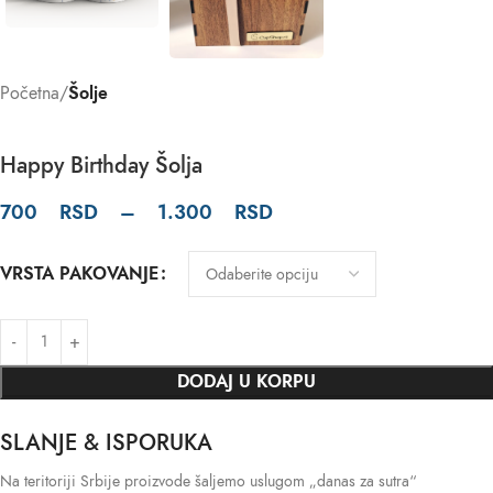
Početna
Šolje
Happy Birthday Šolja
700
RSD
–
1.300
RSD
VRSTA PAKOVANJE
DODAJ U KORPU
SLANJE & ISPORUKA
Na teritoriji Srbije proizvode šaljemo uslugom „danas za sutra“