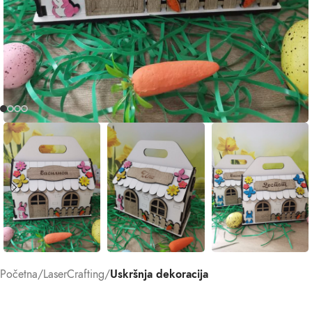
Početna
LaserCrafting
Uskršnja dekoracija