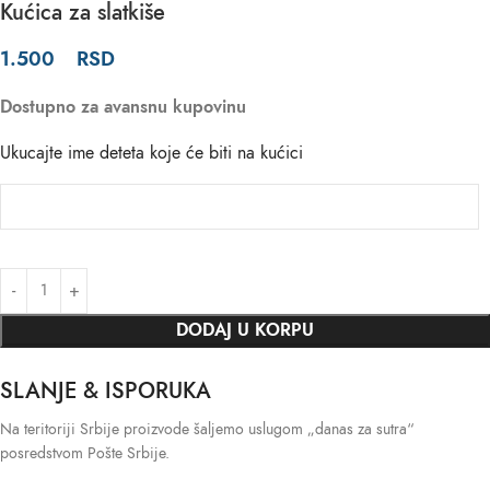
Kućica za slatkiše
1.500
RSD
Dostupno za avansnu kupovinu
Ukucajte ime deteta koje će biti na kućici
DODAJ U KORPU
SLANJE & ISPORUKA
Na teritoriji Srbije proizvode šaljemo uslugom „danas za sutra“
posredstvom Pošte Srbije.