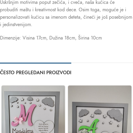
Uskršnjim motivima poput zečića, i cveća, naša kućica će
probuditi maštu i kreativnost kod dece. Osim toga, moguće je i
personalizovati kućicu sa imenom deteta, čineći je još posebnijom
i jedinstvenijom.
Dimenzije: Visina 17cm, Dužina 18cm, Širina 10cm
ČESTO PREGLEDANI PROIZVODI