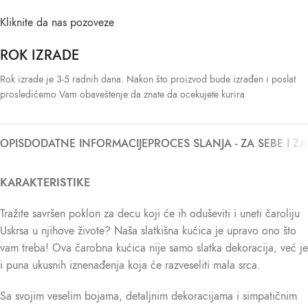
Kliknite da nas pozoveze
ROK IZRADE
Rok izrade je 3-5 radnih dana. Nakon što proizvod bude izrađen i poslat
prosledićemo Vam obaveštenje da znate da ocekujete kurira
OPIS
DODATNE INFORMACIJE
PROCES SLANJA - ZA SEBE I Z
KARAKTERISTIKE
Tražite savršen poklon za decu koji će ih oduševiti i uneti čaroliju
Uskrsa u njihove živote? Naša slatkišna kućica je upravo ono što
vam treba! Ova čarobna kućica nije samo slatka dekoracija, već je
i puna ukusnih iznenađenja koja će razveseliti mala srca.
Sa svojim veselim bojama, detaljnim dekoracijama i simpatičnim