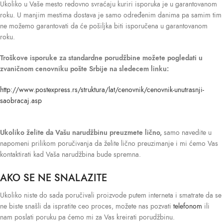
Ukoliko u Vaše mesto redovno svraćaju kuriri isporuka je u garantovanom
roku. U manjim mestima dostava je samo određenim danima pa samim tim
ne možemo garantovati da će pošiljka biti isporučena u garantovanom
roku.
Troškove isporuke
za standardne porudžbine možete pogledati u
zvaničnom cenovniku pošte Srbije na sledecem linku:
http://www.postexpress.rs/struktura/lat/cenovnik/cenovnik-unutrasnji-
saobracaj.asp
Ukoliko želite da Vašu narudžbinu preuzmete lično,
samo navedite u
napomeni prilikom poručivanja da želite lično preuzimanje i mi ćemo Vas
kontaktirati kad Vaša narudžbina bude spremna.
AKO SE NE SNALAZITE
Ukoliko niste do sada poručivali proizvode putem interneta i smatrate da se
ne biste snašli da ispratite ceo proces, možete nas pozvati
telefonom
ili
nam poslati poruku pa ćemo mi za Vas kreirati porudžbinu.