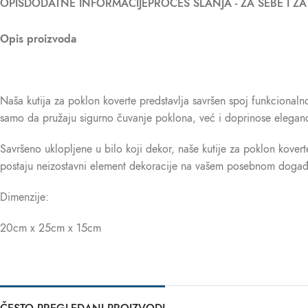
OPIS
DODATNE INFORMACIJE
PROCES SLANJA - ZA SEBE I Z
Opis proizvoda
Naša kutija za poklon koverte predstavlja savršen spoj funkcionalno
samo da pružaju sigurno čuvanje poklona, već i doprinose eleganci
Savršeno uklopljene u bilo koji dekor, naše kutije za poklon koverte
postaju neizostavni element dekoracije na vašem posebnom događ
Dimenzije:
20cm x 25cm x 15cm