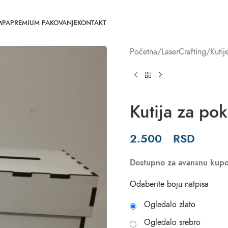
MPA
PREMIUM PAKOVANJE
KONTAKT
Početna
LaserCrafting
Kutij
Kutija za pok
2.500
RSD
Dostupno za avansnu kupo
Odaberite boju natpisa
Ogledalo zlato
Ogledalo srebro