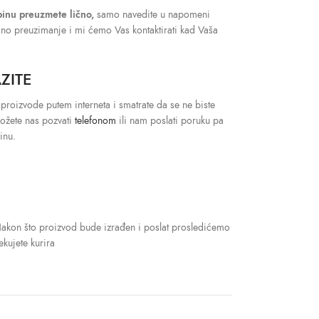
binu preuzmete lično,
samo navedite u napomeni
ično preuzimanje i mi ćemo Vas kontaktirati kad Vaša
ZITE
 proizvode putem interneta i smatrate da se ne biste
možete nas pozvati
telefonom
ili nam poslati poruku pa
inu.
Nakon što proizvod bude izrađen i poslat prosledićemo
kujete kurira