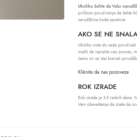
Ukoliko želite da Vašu narudž
prilikom poručivanja da želite l
narudžbina bude spremna.
AKO SE NE SNALA
Ukoliko niste do sada poručivali
snašli da ispratite ceo proces, 
ćemo mi za Vas kreirati porudžb
Kliknite da nas pozoveze
ROK IZRADE
Rok izrade je 3-5 radnih dana. 
Vam obaveštenje da znate da oce