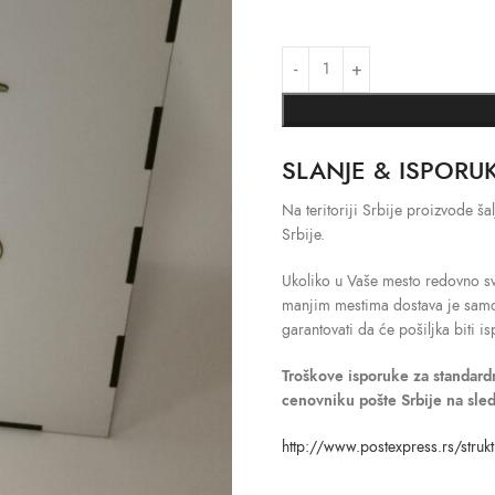
SLANJE & ISPORU
Na teritoriji Srbije proizvode 
Srbije.
Ukoliko u Vaše mesto redovno sv
manjim mestima dostava je sa
garantovati da će pošiljka biti 
Troškove isporuke
za standar
cenovniku pošte Srbije na sle
http://www.postexpress.rs/strukt