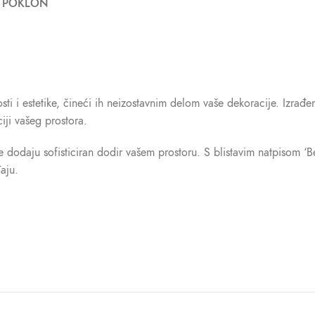
A POKLON
sti i estetike, čineći ih neizostavnim delom vaše dekoracije. Izrađe
ji vašeg prostora.
 dodaju sofisticiran dodir vašem prostoru. S blistavim natpisom ‘Best
aju.