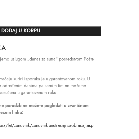
DODAJ U KORPU
KA
šaljemo uslugom „danas za sutra“ posredstvom Pošte
raćaju kuriri isporuka je u garantovanom roku. U
mo određenim danima pa samim tim ne možemo
isporučena u garantovanom roku.
dne porudžbine možete pogledati u zvaničnom
decem linku:
ura/lat/cenovnik/cenovnik-unutrasnji-saobracaj.asp