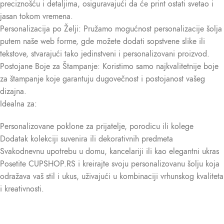
preciznošću i detaljima, osiguravajući da će print ostati svetao i
jasan tokom vremena.
Personalizacija po Želji: Pružamo mogućnost personalizacije šolja
putem naše web forme, gde možete dodati sopstvene slike ili
tekstove, stvarajući tako jedinstveni i personalizovani proizvod.
Postojane Boje za Štampanje: Koristimo samo najkvalitetnije boje
za štampanje koje garantuju dugovečnost i postojanost vašeg
dizajna.
Idealna za:
Personalizovane poklone za prijatelje, porodicu ili kolege
Dodatak kolekciji suvenira ili dekorativnih predmeta
Svakodnevnu upotrebu u domu, kancelariji ili kao elegantni ukras
Posetite CUPSHOP.RS i kreirajte svoju personalizovanu šolju koja
odražava vaš stil i ukus, uživajući u kombinaciji vrhunskog kvaliteta
i kreativnosti.