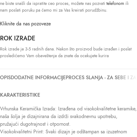
ne biste snašli da ispratite ceo proces, možete nas pozvati
telefonom
ili
nam poslati poruku pa ćemo mi za Vas kreirati porudžbinu.
Kliknite da nas pozoveze
ROK IZRADE
Rok izrade je 3-5 radnih dana. Nakon što proizvod bude izrađen i poslat
prosledićemo Vam obaveštenje da znate da ocekujete kurira
OPIS
DODATNE INFORMACIJE
PROCES SLANJA - ZA SEBE I Z
KARAKTERISTIKE
Vrhunska Keramička Izrada: Izrađena od visokokvalitetne keramike,
naša šolja je dizajnirana da izdrži svakodnevnu upotrebu,
pružajući dugotrajnost i otpornost.
Visokokvalitetni Print: Svaki dizajn je odštampan sa izuzetnom