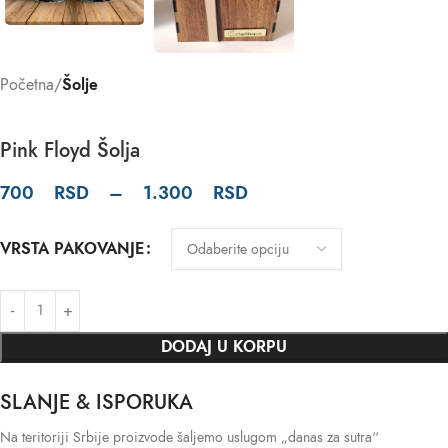
Početna
Šolje
Pink Floyd Šolja
700
RSD
–
1.300
RSD
VRSTA PAKOVANJE
DODAJ U KORPU
SLANJE & ISPORUKA
Na teritoriji Srbije proizvode šaljemo uslugom „danas za sutra“