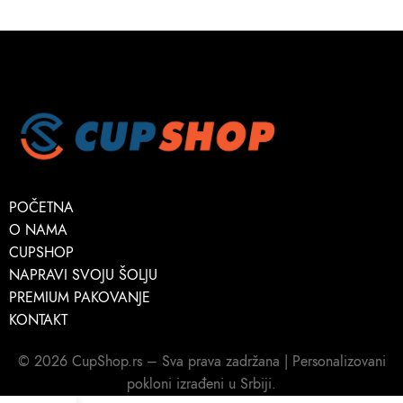
POČETNA
O NAMA
CUPSHOP
NAPRAVI SVOJU ŠOLJU
PREMIUM PAKOVANJE
KONTAKT
© 2026 CupShop.rs – Sva prava zadržana | Personalizovani
pokloni izrađeni u Srbiji.