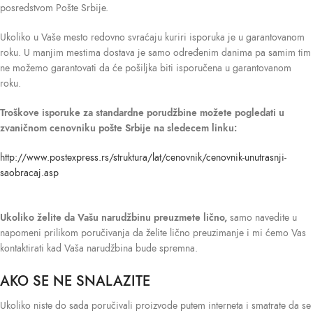
posredstvom Pošte Srbije.
Ukoliko u Vaše mesto redovno svraćaju kuriri isporuka je u garantovanom
roku. U manjim mestima dostava je samo određenim danima pa samim tim
ne možemo garantovati da će pošiljka biti isporučena u garantovanom
roku.
Troškove isporuke
za standardne porudžbine možete pogledati u
zvaničnom cenovniku pošte Srbije na sledecem linku:
http://www.postexpress.rs/struktura/lat/cenovnik/cenovnik-unutrasnji-
saobracaj.asp
Ukoliko želite da Vašu narudžbinu preuzmete lično,
samo navedite u
napomeni prilikom poručivanja da želite lično preuzimanje i mi ćemo Vas
kontaktirati kad Vaša narudžbina bude spremna.
AKO SE NE SNALAZITE
Ukoliko niste do sada poručivali proizvode putem interneta i smatrate da se