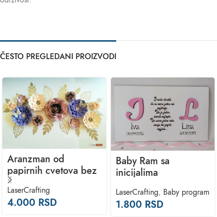
održivost.
ČESTO PREGLEDANI PROIZVODI
Aranzman od
Baby Ram sa
papirnih cvetova bez
inicijalima
LaserCrafting
LaserCrafting
,
Baby program
4.000
RSD
1.800
RSD