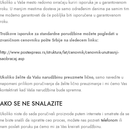
Ukoliko u Vaše mesto redovno svraćaju kuriri isporuka je u garantovanom
roku. U manjim mestima dostava je samo određenim danima pa samim tim
ne možemo garantovati da će pošiljka biti isporučena u garantovanom
roku.
Troškove isporuke
za standardne porudžbine možete pogledati u
zvaničnom cenovniku pošte Srbije na sledecem linku:
http://www.postexpress.rs/struktura/lat/cenovnik/cenovnik-unutrasnji-
saobracaj.asp
Ukoliko želite da Vašu narudžbinu preuzmete lično,
samo navedite u
napomeni prilikom poručivanja da želite lično preuzimanje i mi ćemo Vas
kontaktirati kad Vaša narudžbina bude spremna.
AKO SE NE SNALAZITE
Ukoliko niste do sada poručivali proizvode putem interneta i smatrate da se
ne biste snašli da ispratite ceo proces, možete nas pozvati
telefonom
ili
nam poslati poruku pa ćemo mi za Vas kreirati porudžbinu.