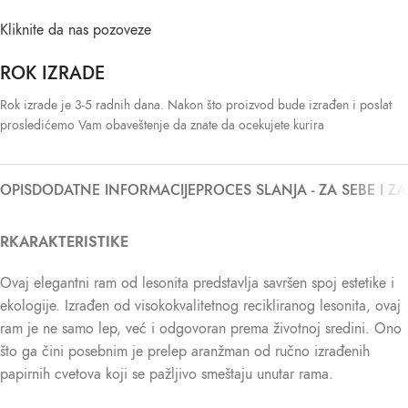
Kliknite da nas pozoveze
ROK IZRADE
Rok izrade je 3-5 radnih dana. Nakon što proizvod bude izrađen i poslat
prosledićemo Vam obaveštenje da znate da ocekujete kurira
OPIS
DODATNE INFORMACIJE
PROCES SLANJA - ZA SEBE I Z
RKARAKTERISTIKE
Ovaj elegantni ram od lesonita predstavlja savršen spoj estetike i
ekologije. Izrađen od visokokvalitetnog recikliranog lesonita, ovaj
ram je ne samo lep, već i odgovoran prema životnoj sredini. Ono
što ga čini posebnim je prelep aranžman od ručno izrađenih
papirnih cvetova koji se pažljivo smeštaju unutar rama.