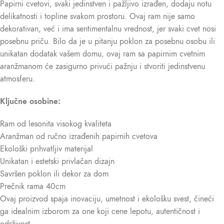
Papirni cvetovi, svaki jedinstven i pažljivo izrađen, dodaju notu
delikatnosti i topline svakom prostoru. Ovaj ram nije samo
dekorativan, već i ima sentimentalnu vrednost, jer svaki cvet nosi
posebnu priču. Bilo da je u pitanju poklon za posebnu osobu ili
unikatan dodatak vašem domu, ovaj ram sa papirnim cvetnim
aranžmanom će zasigurno privući pažnju i stvoriti jedinstvenu
atmosferu.
Ključne osobine:
Ram od lesonita visokog kvaliteta
Aranžman od ručno izrađenih papirnih cvetova
Ekološki prihvatljiv materijal
Unikatan i estetski privlačan dizajn
Savršen poklon ili dekor za dom
Prečnik rama 40cm
Ovaj proizvod spaja inovaciju, umetnost i ekološku svest, čineći
ga idealnim izborom za one koji cene lepotu, autentičnost i