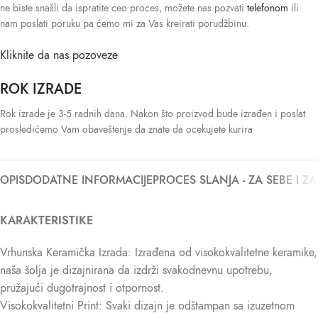
ne biste snašli da ispratite ceo proces, možete nas pozvati
telefonom
ili
nam poslati poruku pa ćemo mi za Vas kreirati porudžbinu.
Kliknite da nas pozoveze
ROK IZRADE
Rok izrade je 3-5 radnih dana. Nakon što proizvod bude izrađen i poslat
prosledićemo Vam obaveštenje da znate da ocekujete kurira
OPIS
DODATNE INFORMACIJE
PROCES SLANJA - ZA SEBE I Z
KARAKTERISTIKE
Vrhunska Keramička Izrada: Izrađena od visokokvalitetne keramike,
naša šolja je dizajnirana da izdrži svakodnevnu upotrebu,
pružajući dugotrajnost i otpornost.
Visokokvalitetni Print: Svaki dizajn je odštampan sa izuzetnom