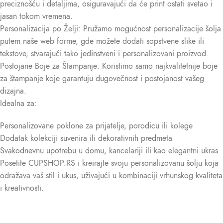
preciznošću i detaljima, osiguravajući da će print ostati svetao i
jasan tokom vremena.
Personalizacija po Želji: Pružamo mogućnost personalizacije šolja
putem naše web forme, gde možete dodati sopstvene slike ili
tekstove, stvarajući tako jedinstveni i personalizovani proizvod.
Postojane Boje za Štampanje: Koristimo samo najkvalitetnije boje
za štampanje koje garantuju dugovečnost i postojanost vašeg
dizajna.
Idealna za:
Personalizovane poklone za prijatelje, porodicu ili kolege
Dodatak kolekciji suvenira ili dekorativnih predmeta
Svakodnevnu upotrebu u domu, kancelariji ili kao elegantni ukras
Posetite CUPSHOP.RS i kreirajte svoju personalizovanu šolju koja
odražava vaš stil i ukus, uživajući u kombinaciji vrhunskog kvaliteta
i kreativnosti.