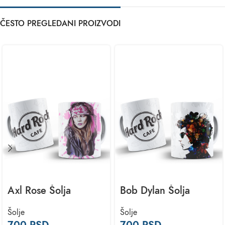
ČESTO PREGLEDANI PROIZVODI
Axl Rose Šolja
Bob Dylan Šolja
Šolje
Šolje
700
RSD
–
700
RSD
–