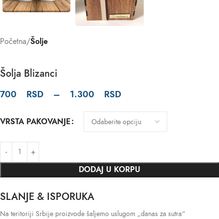
Početna
Šolje
Šolja Blizanci
700
RSD
–
1.300
RSD
VRSTA PAKOVANJE
DODAJ U KORPU
SLANJE & ISPORUKA
Na teritoriji Srbije proizvode šaljemo uslugom „danas za sutra“