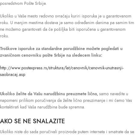
posredstvom Pošte Srbije.
Ukoliko u Vaše mesto redovno svraćaju kuriri isporuka je u garantovanom
roku. U manjim mestima dostava je samo određenim danima pa samim tim
ne možemo garantovati da će pošiljka biti isporučena u garantovanom
roku.
Troškove isporuke
za standardne porudžbine možete pogledati u
zvaničnom cenovniku pošte Srbije na sledecem linku:
http://www.postexpress.rs/struktura/lat/cenovnik/cenovnik-unutrasnji-
saobracaj.asp
Ukoliko želite da Vašu narudžbinu preuzmete lično,
samo navedite u
napomeni prilikom poručivanja da želite lično preuzimanje i mi ćemo Vas
kontaktirati kad Vaša narudžbina bude spremna.
AKO SE NE SNALAZITE
Ukoliko niste do sada poručivali proizvode putem interneta i smatrate da se