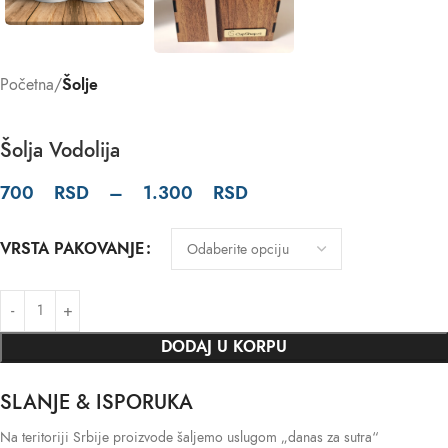
Početna
Šolje
Šolja Vodolija
700
RSD
–
1.300
RSD
VRSTA PAKOVANJE
DODAJ U KORPU
SLANJE & ISPORUKA
Na teritoriji Srbije proizvode šaljemo uslugom „danas za sutra“