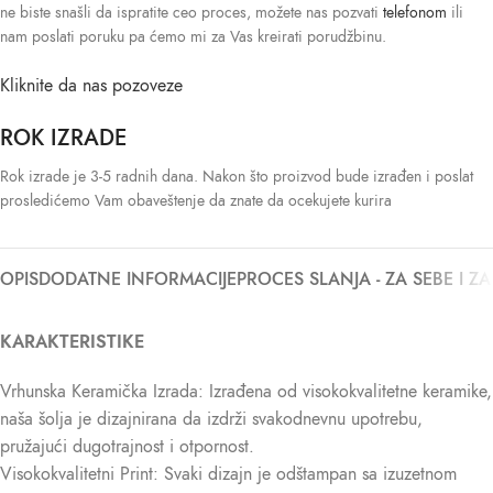
ne biste snašli da ispratite ceo proces, možete nas pozvati
telefonom
ili
nam poslati poruku pa ćemo mi za Vas kreirati porudžbinu.
Kliknite da nas pozoveze
ROK IZRADE
Rok izrade je 3-5 radnih dana. Nakon što proizvod bude izrađen i poslat
prosledićemo Vam obaveštenje da znate da ocekujete kurira
OPIS
DODATNE INFORMACIJE
PROCES SLANJA - ZA SEBE I Z
KARAKTERISTIKE
Vrhunska Keramička Izrada: Izrađena od visokokvalitetne keramike,
naša šolja je dizajnirana da izdrži svakodnevnu upotrebu,
pružajući dugotrajnost i otpornost.
Visokokvalitetni Print: Svaki dizajn je odštampan sa izuzetnom