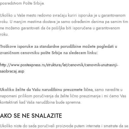
posredstvom Pošte Srbije.
Ukoliko u Vaše mesto redovno svraćaju kuriri isporuka je u garantovanom
roku. U manjim mestima dostava je samo određenim danima pa samim tim
ne možemo garantovati da će pošiljka biti isporučena u garantovanom
roku.
Troškove isporuke
za standardne porudžbine možete pogledati u
zvaničnom cenovniku pošte Srbije na sledecem linku:
http://www.postexpress.rs/struktura/lat/cenovnik/cenovnik-unutrasnji-
saobracaj.asp
Ukoliko želite da Vašu narudžbinu preuzmete lično,
samo navedite u
napomeni prilikom poručivanja da želite lično preuzimanje i mi ćemo Vas
kontaktirati kad Vaša narudžbina bude spremna.
AKO SE NE SNALAZITE
Ukoliko niste do sada poručivali proizvode putem interneta i smatrate da se