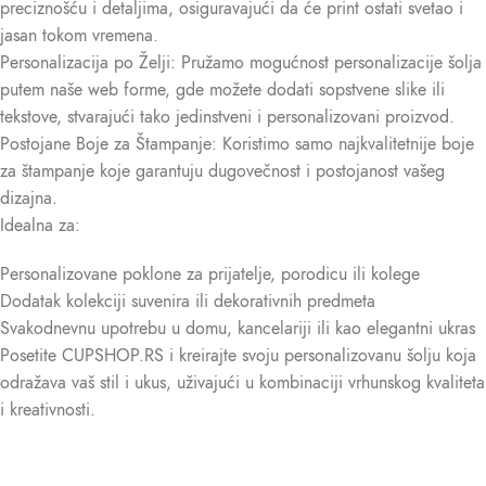
preciznošću i detaljima, osiguravajući da će print ostati svetao i
jasan tokom vremena.
Personalizacija po Želji: Pružamo mogućnost personalizacije šolja
putem naše web forme, gde možete dodati sopstvene slike ili
tekstove, stvarajući tako jedinstveni i personalizovani proizvod.
Postojane Boje za Štampanje: Koristimo samo najkvalitetnije boje
za štampanje koje garantuju dugovečnost i postojanost vašeg
dizajna.
Idealna za:
Personalizovane poklone za prijatelje, porodicu ili kolege
Dodatak kolekciji suvenira ili dekorativnih predmeta
Svakodnevnu upotrebu u domu, kancelariji ili kao elegantni ukras
Posetite CUPSHOP.RS i kreirajte svoju personalizovanu šolju koja
odražava vaš stil i ukus, uživajući u kombinaciji vrhunskog kvaliteta
i kreativnosti.