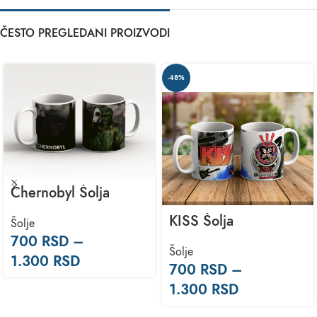
ČESTO PREGLEDANI PROIZVODI
-48%
Chernobyl Šolja
KISS Šolja
Šolje
700
RSD
–
Šolje
1.300
RSD
700
RSD
–
1.300
RSD