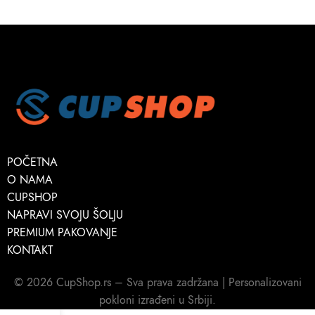
POČETNA
O NAMA
CUPSHOP
NAPRAVI SVOJU ŠOLJU
PREMIUM PAKOVANJE
KONTAKT
© 2026 CupShop.rs – Sva prava zadržana | Personalizovani
pokloni izrađeni u Srbiji.