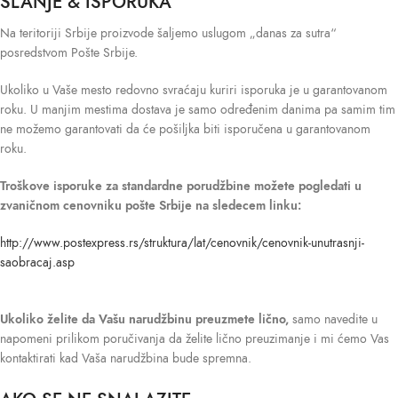
SLANJE & ISPORUKA
Na teritoriji Srbije proizvode šaljemo uslugom „danas za sutra“
posredstvom Pošte Srbije.
Ukoliko u Vaše mesto redovno svraćaju kuriri isporuka je u garantovanom
roku. U manjim mestima dostava je samo određenim danima pa samim tim
ne možemo garantovati da će pošiljka biti isporučena u garantovanom
roku.
Troškove isporuke
za standardne porudžbine možete pogledati u
zvaničnom cenovniku pošte Srbije na sledecem linku:
http://www.postexpress.rs/struktura/lat/cenovnik/cenovnik-unutrasnji-
saobracaj.asp
Ukoliko želite da Vašu narudžbinu preuzmete lično,
samo navedite u
napomeni prilikom poručivanja da želite lično preuzimanje i mi ćemo Vas
kontaktirati kad Vaša narudžbina bude spremna.