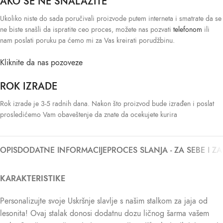
AKO SE NE SNALAZITE
Ukoliko niste do sada poručivali proizvode putem interneta i smatrate da se
ne biste snašli da ispratite ceo proces, možete nas pozvati
telefonom
ili
nam poslati poruku pa ćemo mi za Vas kreirati porudžbinu.
Kliknite da nas pozoveze
ROK IZRADE
Rok izrade je 3-5 radnih dana. Nakon što proizvod bude izrađen i poslat
prosledićemo Vam obaveštenje da znate da ocekujete kurira
OPIS
DODATNE INFORMACIJE
PROCES SLANJA - ZA SEBE I Z
KARAKTERISTIKE
Personalizujte svoje Uskršnje slavlje s našim stalkom za jaja od
lesonita! Ovaj stalak donosi dodatnu dozu ličnog šarma vašem