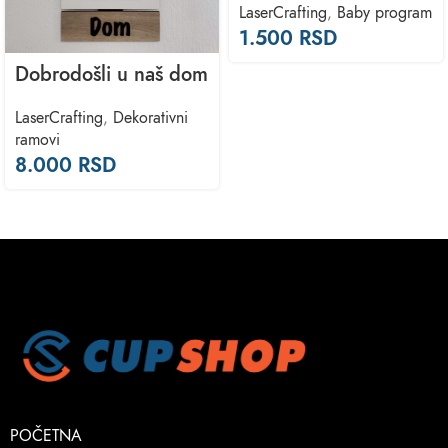
LaserCrafting
,
Baby program
1.500
RSD
Dobrodošli u naš dom
LaserCrafting
,
Dekorativni
ramovi
8.000
RSD
POČETNA