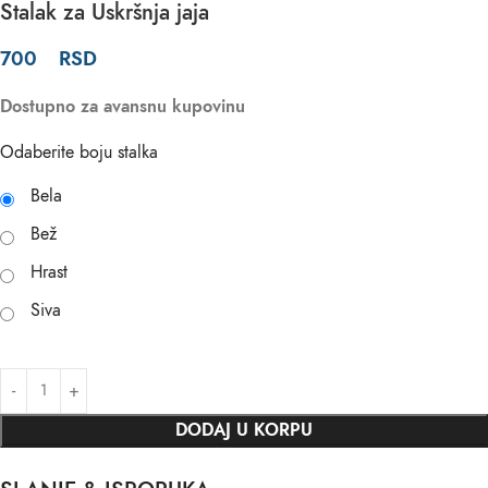
Stalak za Uskršnja jaja
700
RSD
Dostupno za avansnu kupovinu
Odaberite boju stalka
Bela
Bež
Hrast
Siva
DODAJ U KORPU