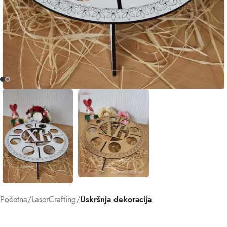
Početna
LaserCrafting
Uskršnja dekoracija