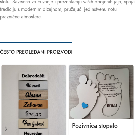
stolu. Savršena za čuvanje i prezentaciju vaših obojenih jaja, spaja
tradiciju s modernim dizajnom, pružajući jedinstvenu notu
praznične atmosfere.
ČESTO PREGLEDANI PROIZVODI
Pozivnica stopalo