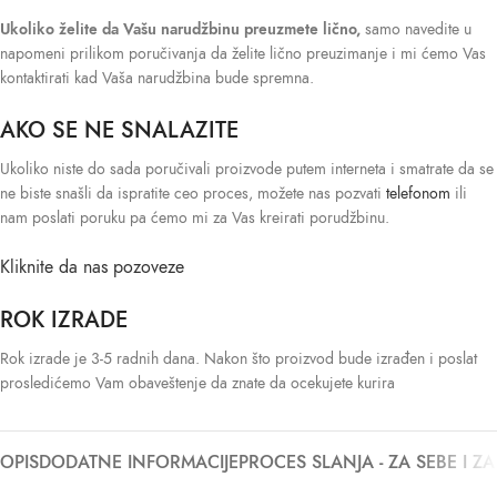
Ukoliko želite da Vašu narudžbinu preuzmete lično,
samo navedite u
napomeni prilikom poručivanja da želite lično preuzimanje i mi ćemo Vas
kontaktirati kad Vaša narudžbina bude spremna.
AKO SE NE SNALAZITE
Ukoliko niste do sada poručivali proizvode putem interneta i smatrate da se
ne biste snašli da ispratite ceo proces, možete nas pozvati
telefonom
ili
nam poslati poruku pa ćemo mi za Vas kreirati porudžbinu.
Kliknite da nas pozoveze
ROK IZRADE
Rok izrade je 3-5 radnih dana. Nakon što proizvod bude izrađen i poslat
prosledićemo Vam obaveštenje da znate da ocekujete kurira
OPIS
DODATNE INFORMACIJE
PROCES SLANJA - ZA SEBE I Z