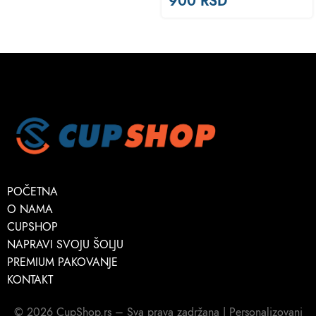
900
RSD
POČETNA
O NAMA
CUPSHOP
NAPRAVI SVOJU ŠOLJU
PREMIUM PAKOVANJE
KONTAKT
© 2026 CupShop.rs – Sva prava zadržana | Personalizovani