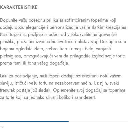
KARAKTERISTIKE
Dopunite vašu posebnu priliku sa sofisticiranim toperima koji
dodaju dozu elegancije i personalizacije vašim slatkim kreacijama.
Naši toperi su pažljivo izrađeni od visokokvalitetne graverske
plastike, pružajući izvanrednu čvrstoću i blistav sjaj. Dostupni su u
bojama ogledala zlato, srebro, kao i crnoj i beloj varijanti
pleksiglasa, omogućavajući vam da prilagodite izgled svoje torte
prema temi ili tonu vašeg događaja.
Laki za postavljanje, naši toperi dodaju sofisticiranu notu vašem
slavlju, ističući vašu tortu na nezaboravan način. Uz njih, svaki
trenutak postaje još sladak. Oplemenite svoj događaj sa toperima
za torte koji su jednako ukusni koliko i sam desert.