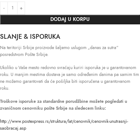
DODAJ U KORPU
SLANJE & ISPORUKA
Na teritoriji Srbije proizvode šaljemo uslugom „danas za sutra“
posredstvom Pošte Srbije.
Ukoliko u Vaše mesto redovno svraćaju kuriri isporuka je u garantovanom
roku. U manjim mestima dostava je samo određenim danima pa samim tim
ne možemo garantovati da će pošiljka biti isporučena u garantovanom
roku.
Troškove isporuke
za standardne porudžbine možete pogledati u
zvaničnom cenovniku pošte Srbije na sledecem linku:
http://www.postexpress.rs/struktura/lat/cenovnik/cenovnik-unutrasnji-
saobracaj.asp