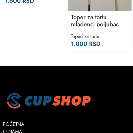
1.600
RSD
Toper za tortu
mladenci poljubac
Toperi za torte
1.000
RSD
POČETNA
O NAMA