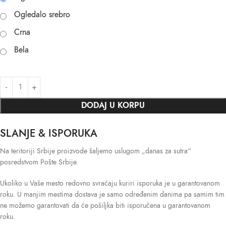
Ogledalo srebro
Crna
Bela
DODAJ U KORPU
SLANJE & ISPORUKA
Na teritoriji Srbije proizvode šaljemo uslugom „danas za sutra“
posredstvom Pošte Srbije.
Ukoliko u Vaše mesto redovno svraćaju kuriri isporuka je u garantovanom
roku. U manjim mestima dostava je samo određenim danima pa samim tim
ne možemo garantovati da će pošiljka biti isporučena u garantovanom
roku.