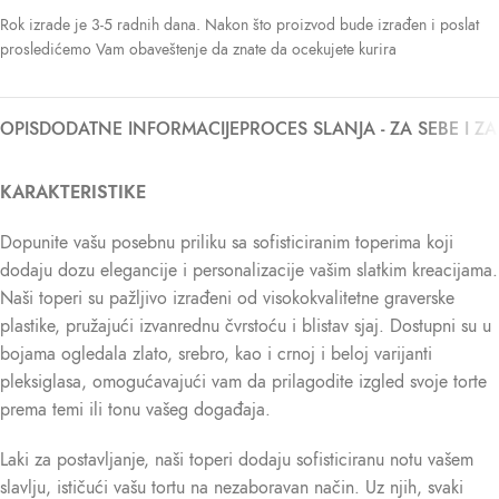
Rok izrade je 3-5 radnih dana. Nakon što proizvod bude izrađen i poslat
prosledićemo Vam obaveštenje da znate da ocekujete kurira
OPIS
DODATNE INFORMACIJE
PROCES SLANJA - ZA SEBE I Z
KARAKTERISTIKE
Dopunite vašu posebnu priliku sa sofisticiranim toperima koji
dodaju dozu elegancije i personalizacije vašim slatkim kreacijama.
Naši toperi su pažljivo izrađeni od visokokvalitetne graverske
plastike, pružajući izvanrednu čvrstoću i blistav sjaj. Dostupni su u
bojama ogledala zlato, srebro, kao i crnoj i beloj varijanti
pleksiglasa, omogućavajući vam da prilagodite izgled svoje torte
prema temi ili tonu vašeg događaja.
Laki za postavljanje, naši toperi dodaju sofisticiranu notu vašem
slavlju, ističući vašu tortu na nezaboravan način. Uz njih, svaki