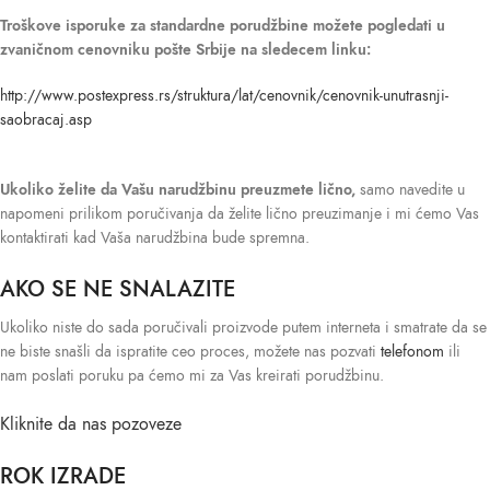
Troškove isporuke
za standardne porudžbine možete pogledati u
zvaničnom cenovniku pošte Srbije na sledecem linku:
http://www.postexpress.rs/struktura/lat/cenovnik/cenovnik-unutrasnji-
saobracaj.asp
Ukoliko želite da Vašu narudžbinu preuzmete lično,
samo navedite u
napomeni prilikom poručivanja da želite lično preuzimanje i mi ćemo Vas
kontaktirati kad Vaša narudžbina bude spremna.
AKO SE NE SNALAZITE
Ukoliko niste do sada poručivali proizvode putem interneta i smatrate da se
ne biste snašli da ispratite ceo proces, možete nas pozvati
telefonom
ili
nam poslati poruku pa ćemo mi za Vas kreirati porudžbinu.
Kliknite da nas pozoveze
ROK IZRADE