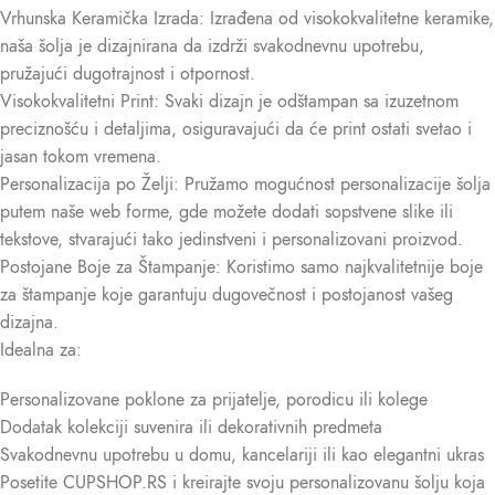
Vrhunska Keramička Izrada: Izrađena od visokokvalitetne keramike,
naša šolja je dizajnirana da izdrži svakodnevnu upotrebu,
pružajući dugotrajnost i otpornost.
Visokokvalitetni Print: Svaki dizajn je odštampan sa izuzetnom
preciznošću i detaljima, osiguravajući da će print ostati svetao i
jasan tokom vremena.
Personalizacija po Želji: Pružamo mogućnost personalizacije šolja
putem naše web forme, gde možete dodati sopstvene slike ili
tekstove, stvarajući tako jedinstveni i personalizovani proizvod.
Postojane Boje za Štampanje: Koristimo samo najkvalitetnije boje
za štampanje koje garantuju dugovečnost i postojanost vašeg
dizajna.
Idealna za:
Personalizovane poklone za prijatelje, porodicu ili kolege
Dodatak kolekciji suvenira ili dekorativnih predmeta
Svakodnevnu upotrebu u domu, kancelariji ili kao elegantni ukras
Posetite CUPSHOP.RS i kreirajte svoju personalizovanu šolju koja