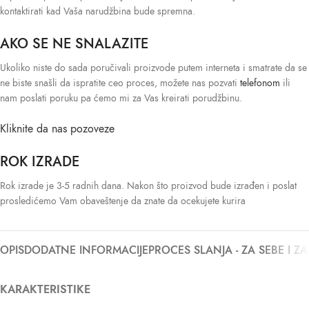
kontaktirati kad Vaša narudžbina bude spremna.
AKO SE NE SNALAZITE
Ukoliko niste do sada poručivali proizvode putem interneta i smatrate da se
ne biste snašli da ispratite ceo proces, možete nas pozvati
telefonom
ili
nam poslati poruku pa ćemo mi za Vas kreirati porudžbinu.
Kliknite da nas pozoveze
ROK IZRADE
Rok izrade je 3-5 radnih dana. Nakon što proizvod bude izrađen i poslat
prosledićemo Vam obaveštenje da znate da ocekujete kurira
OPIS
DODATNE INFORMACIJE
PROCES SLANJA - ZA SEBE I Z
KARAKTERISTIKE