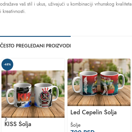
odražava vaš stil i ukus, uživajući u kombinaciji vrhunskog kvaliteta
i kreativnosti.
ČESTO PREGLEDANI PROIZVODI
-48%
Led Cepelin Šolja
KISS Šolja
Šolje