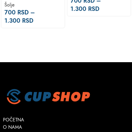
700
RSD
–
Šolje
1.300
RSD
700
RSD
–
1.300
RSD
POČETNA
O NAMA