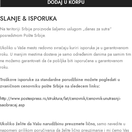
DODAJ U KORPU
SLANJE & ISPORUKA
Na teritoriji Srbije proizvode šaljemo uslugom „danas za sutra“
posredstvom Pošte Srbije.
Ukoliko u Vaše mesto redovno svraćaju kuriri isporuka je u garantovanom
roku. U manjim mestima dostava je samo određenim danima pa samim tim
ne možemo garantovati da će pošiljka biti isporučena u garantovanom
roku.
Troškove isporuke
za standardne porudžbine možete pogledati u
zvaničnom cenovniku pošte Srbije na sledecem linku:
http://www.postexpress.rs/struktura/lat/cenovnik/cenovnik-unutrasnji-
saobracaj.asp
Ukoliko želite da Vašu narudžbinu preuzmete lično,
samo navedite u
napomeni prilikom poručivanja da želite lično preuzimanje i mi ćemo Vas