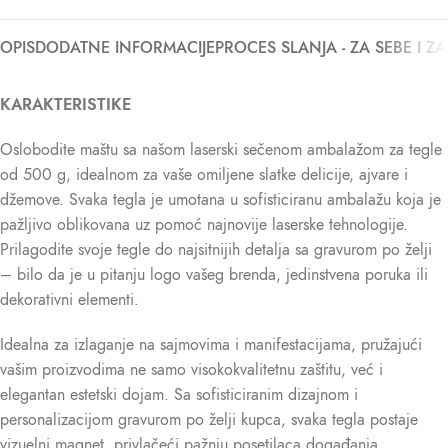
OPIS
DODATNE INFORMACIJE
PROCES SLANJA - ZA SEBE I Z
KARAKTERISTIKE
Oslobodite maštu sa našom laserski sečenom ambalažom za tegle
od 500 g, idealnom za vaše omiljene slatke delicije, ajvare i
džemove. Svaka tegla je umotana u sofisticiranu ambalažu koja je
pažljivo oblikovana uz pomoć najnovije laserske tehnologije.
Prilagodite svoje tegle do najsitnijih detalja sa gravurom po želji
– bilo da je u pitanju logo vašeg brenda, jedinstvena poruka ili
dekorativni elementi.
Idealna za izlaganje na sajmovima i manifestacijama, pružajući
vašim proizvodima ne samo visokokvalitetnu zaštitu, već i
elegantan estetski dojam. Sa sofisticiranim dizajnom i
personalizacijom gravurom po želji kupca, svaka tegla postaje
vizuelni magnet, privlačeći pažnju posetilaca događanja.