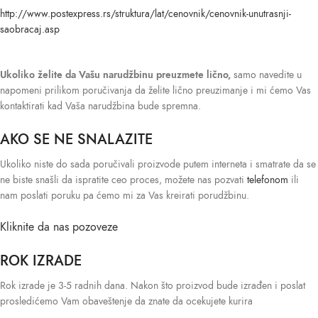
http://www.postexpress.rs/struktura/lat/cenovnik/cenovnik-unutrasnji-
saobracaj.asp
Ukoliko želite da Vašu narudžbinu preuzmete lično,
samo navedite u
napomeni prilikom poručivanja da želite lično preuzimanje i mi ćemo Vas
kontaktirati kad Vaša narudžbina bude spremna.
AKO SE NE SNALAZITE
Ukoliko niste do sada poručivali proizvode putem interneta i smatrate da se
ne biste snašli da ispratite ceo proces, možete nas pozvati
telefonom
ili
nam poslati poruku pa ćemo mi za Vas kreirati porudžbinu.
Kliknite da nas pozoveze
ROK IZRADE
Rok izrade je 3-5 radnih dana. Nakon što proizvod bude izrađen i poslat
prosledićemo Vam obaveštenje da znate da ocekujete kurira