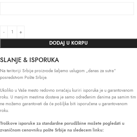
DODAJ U KORPU
SLANJE & ISPORUKA
Na teritoriji Srbije proizvode šaljemo uslugom „danas za sutra“
posredstvom Pošte Srbije.
Ukoliko u Vaše mesto redovno svraćaju kuriri isporuka je u garantovanom
roku. U manjim mestima dostava je samo određenim danima pa samim tim
ne možemo garantovati da će pošiljka biti isporučena u garantovanom
roku.
Troškove isporuke
za standardne porudžbine možete pogledati u
zvaničnom cenovniku pošte Srbije na sledecem linku: