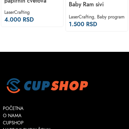
papirnih cvetova
Baby Ram sivi
LaserCrafting
LaserCrafting
,
Baby program
4.000
RSD
1.500
RSD
POČETNA
O NAMA
CUPSHOP