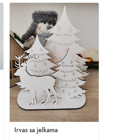
Irvas sa jelkama
Ram sa pr