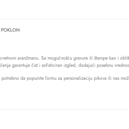
A POKLON
cvetnom aranžmanu. Sa mogućnošću gravure ili štampe kao i oblika 
 sečenja garantuje čist i sofisticiran izgled, dodajući posebnu vredn
e potrebno da popunite formu za personalizaciju pikova ili nas mož