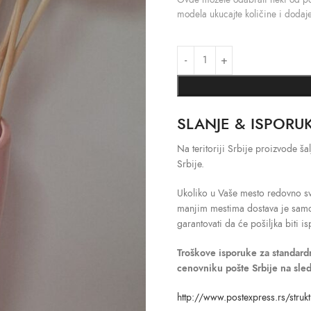
modela ukucajte količine i dodaje
SLANJE & ISPORU
Na teritoriji Srbije proizvode 
Srbije.
Ukoliko u Vaše mesto redovno sv
manjim mestima dostava je sa
garantovati da će pošiljka biti 
Troškove isporuke
za standar
cenovniku pošte Srbije na sle
http://www.postexpress.rs/strukt