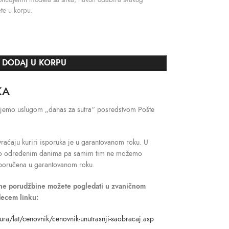
te u korpu.
DODAJ U KORPU
KA
šaljemo uslugom „danas za sutra“ posredstvom Pošte
raćaju kuriri isporuka je u garantovanom roku. U
mo određenim danima pa samim tim ne možemo
isporučena u garantovanom roku.
dne porudžbine možete pogledati u zvaničnom
decem linku:
ura/lat/cenovnik/cenovnik-unutrasnji-saobracaj.asp