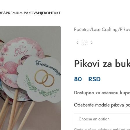
MPA
PREMIUM PAKOVANJE
KONTAKT
Početna
LaserCrafting
Pikov
Pikovi za bu
80
RSD
Dostupno za avansnu kupo
Odaberite modele pikova po
Ovde možete odabrati neki od po