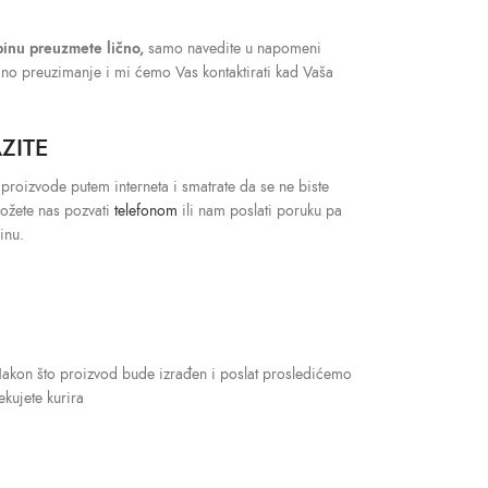
binu preuzmete lično,
samo navedite u napomeni
ično preuzimanje i mi ćemo Vas kontaktirati kad Vaša
ZITE
 proizvode putem interneta i smatrate da se ne biste
možete nas pozvati
telefonom
ili nam poslati poruku pa
inu.
Nakon što proizvod bude izrađen i poslat prosledićemo
kujete kurira