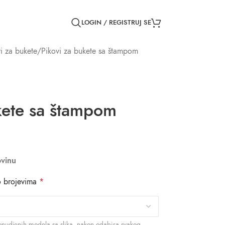
LOGIN / REGISTRUJ SE
i za bukete
Pikovi za bukete sa štampom
kete sa štampom
vinu
 brojevima
*
nudjenih modela sa slika, nakon odabira svakog