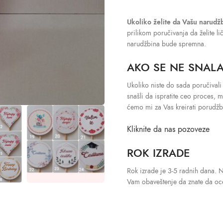
Ukoliko želite da Vašu narudž
prilikom poručivanja da želite l
narudžbina bude spremna.
AKO SE NE SNALA
Ukoliko niste do sada poručivali
snašli da ispratite ceo proces, 
ćemo mi za Vas kreirati porudžb
Kliknite da nas pozoveze
ROK IZRADE
Rok izrade je 3-5 radnih dana. 
Vam obaveštenje da znate da oce