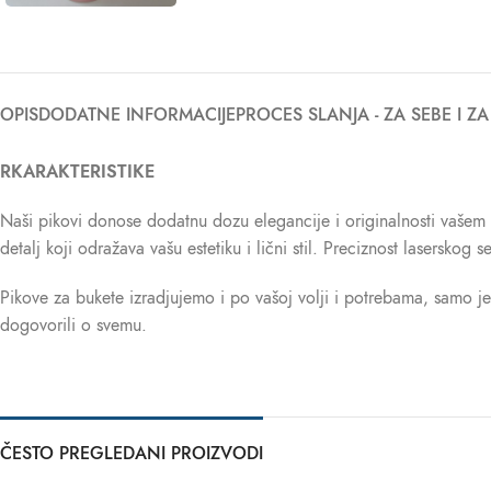
OPIS
DODATNE INFORMACIJE
PROCES SLANJA - ZA SEBE I Z
RKARAKTERISTIKE
Naši pikovi donose dodatnu dozu elegancije i originalnosti vašem 
detalj koji odražava vašu estetiku i lični stil. Preciznost laserskog
Pikove za bukete izradjujemo i po vašoj volji i potrebama, samo j
dogovorili o svemu.
ČESTO PREGLEDANI PROIZVODI