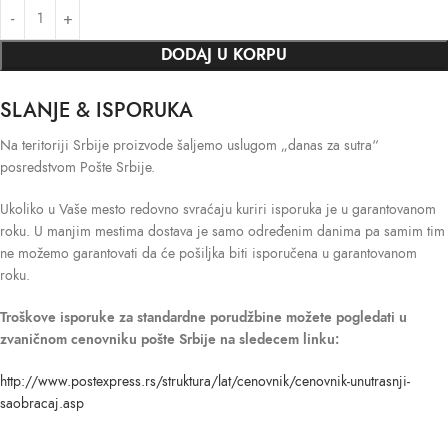
DODAJ U KORPU
SLANJE & ISPORUKA
Na teritoriji Srbije proizvode šaljemo uslugom „danas za sutra“
posredstvom Pošte Srbije.
Ukoliko u Vaše mesto redovno svraćaju kuriri isporuka je u garantovanom
roku. U manjim mestima dostava je samo određenim danima pa samim tim
ne možemo garantovati da će pošiljka biti isporučena u garantovanom
roku.
Troškove isporuke
za standardne porudžbine možete pogledati u
zvaničnom cenovniku pošte Srbije na sledecem linku:
http://www.postexpress.rs/struktura/lat/cenovnik/cenovnik-unutrasnji-
saobracaj.asp