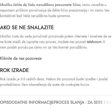
Ukoliko želite da Vašu narudžbinu preuzmete lično,
samo navedite u
napomeni prilikom poručivanja da želite lično preuzimanje i mi ćemo Vas
kontaktirati kad Vaša narudžbina bude spremna.
AKO SE NE SNALAZITE
Ukoliko niste do sada poručivali proizvode putem interneta i smatrate da se
ne biste snašli da ispratite ceo proces, možete nas pozvati
telefonom
ili
nam poslati poruku pa ćemo mi za Vas kreirati porudžbinu.
Kliknite da nas pozoveze
ROK IZRADE
Rok izrade je 3-5 radnih dana. Nakon što proizvod bude izrađen i poslat
prosledićemo Vam obaveštenje da znate da ocekujete kurira
OPIS
DODATNE INFORMACIJE
PROCES SLANJA - ZA SEBE I Z