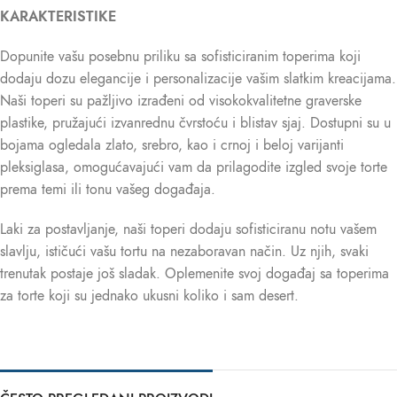
KARAKTERISTIKE
Dopunite vašu posebnu priliku sa sofisticiranim toperima koji
dodaju dozu elegancije i personalizacije vašim slatkim kreacijama.
Naši toperi su pažljivo izrađeni od visokokvalitetne graverske
plastike, pružajući izvanrednu čvrstoću i blistav sjaj. Dostupni su u
bojama ogledala zlato, srebro, kao i crnoj i beloj varijanti
pleksiglasa, omogućavajući vam da prilagodite izgled svoje torte
prema temi ili tonu vašeg događaja.
Laki za postavljanje, naši toperi dodaju sofisticiranu notu vašem
slavlju, ističući vašu tortu na nezaboravan način. Uz njih, svaki
trenutak postaje još sladak. Oplemenite svoj događaj sa toperima
za torte koji su jednako ukusni koliko i sam desert.