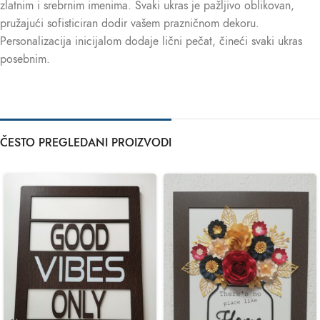
zlatnim i srebrnim imenima. Svaki ukras je pažljivo oblikovan,
pružajući sofisticiran dodir vašem prazničnom dekoru.
Personalizacija inicijalom dodaje lični pečat, čineći svaki ukras
posebnim.
ČESTO PREGLEDANI PROIZVODI