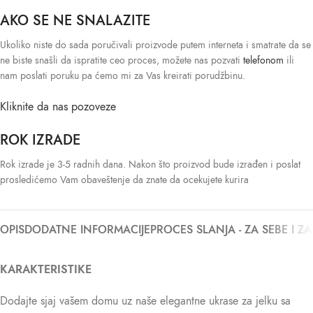
AKO SE NE SNALAZITE
Ukoliko niste do sada poručivali proizvode putem interneta i smatrate da se
ne biste snašli da ispratite ceo proces, možete nas pozvati
telefonom
ili
nam poslati poruku pa ćemo mi za Vas kreirati porudžbinu.
Kliknite da nas pozoveze
ROK IZRADE
Rok izrade je 3-5 radnih dana. Nakon što proizvod bude izrađen i poslat
prosledićemo Vam obaveštenje da znate da ocekujete kurira
OPIS
DODATNE INFORMACIJE
PROCES SLANJA - ZA SEBE I Z
KARAKTERISTIKE
Dodajte sjaj vašem domu uz naše elegantne ukrase za jelku sa