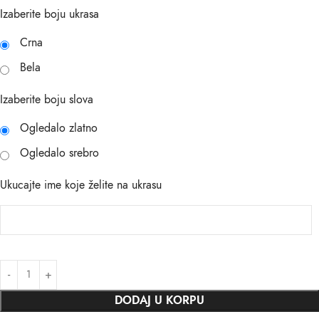
Izaberite boju ukrasa
Crna
Bela
Izaberite boju slova
Ogledalo zlatno
Ogledalo srebro
Ukucajte ime koje želite na ukrasu
DODAJ U KORPU