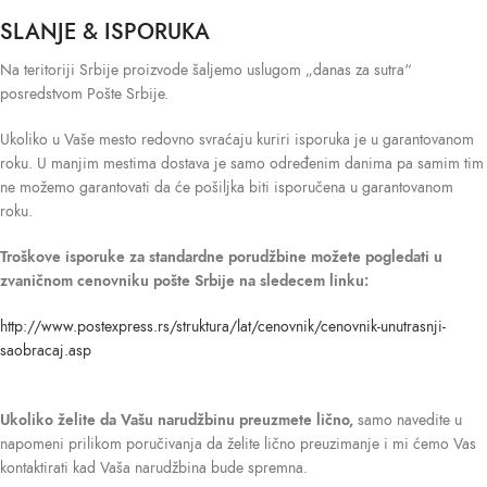
SLANJE & ISPORUKA
Na teritoriji Srbije proizvode šaljemo uslugom „danas za sutra“
posredstvom Pošte Srbije.
Ukoliko u Vaše mesto redovno svraćaju kuriri isporuka je u garantovanom
roku. U manjim mestima dostava je samo određenim danima pa samim tim
ne možemo garantovati da će pošiljka biti isporučena u garantovanom
roku.
Troškove isporuke
za standardne porudžbine možete pogledati u
zvaničnom cenovniku pošte Srbije na sledecem linku:
http://www.postexpress.rs/struktura/lat/cenovnik/cenovnik-unutrasnji-
saobracaj.asp
Ukoliko želite da Vašu narudžbinu preuzmete lično,
samo navedite u
napomeni prilikom poručivanja da želite lično preuzimanje i mi ćemo Vas
kontaktirati kad Vaša narudžbina bude spremna.