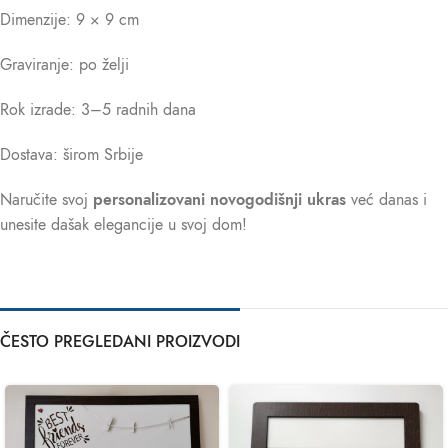
Dimenzije: 9 × 9 cm
Graviranje: po želji
Rok izrade: 3–5 radnih dana
Dostava: širom Srbije
Naručite svoj
personalizovani novogodišnji ukras
već danas i
unesite dašak elegancije u svoj dom!
ČESTO PREGLEDANI PROIZVODI