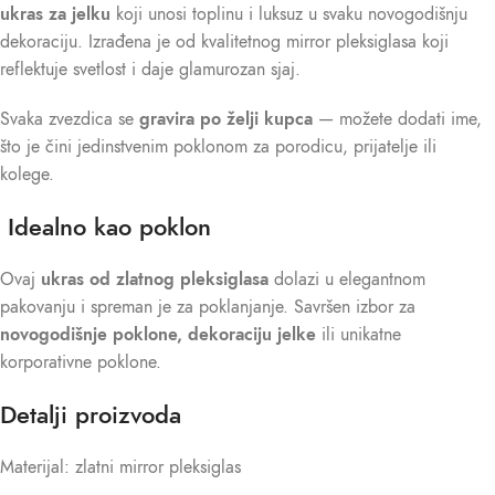
ukras za jelku
koji unosi toplinu i luksuz u svaku novogodišnju
dekoraciju. Izrađena je od kvalitetnog mirror pleksiglasa koji
reflektuje svetlost i daje glamurozan sjaj.
Svaka zvezdica se
gravira po želji kupca
— možete dodati ime,
što je čini jedinstvenim poklonom za porodicu, prijatelje ili
kolege.
Idealno kao poklon
Ovaj
ukras od zlatnog pleksiglasa
dolazi u elegantnom
pakovanju i spreman je za poklanjanje. Savršen izbor za
novogodišnje poklone, dekoraciju jelke
ili unikatne
korporativne poklone.
Detalji proizvoda
Materijal: zlatni mirror pleksiglas