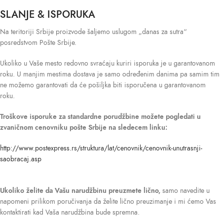
SLANJE & ISPORUKA
Na teritoriji Srbije proizvode šaljemo uslugom „danas za sutra“
posredstvom Pošte Srbije.
Ukoliko u Vaše mesto redovno svraćaju kuriri isporuka je u garantovanom
roku. U manjim mestima dostava je samo određenim danima pa samim tim
ne možemo garantovati da će pošiljka biti isporučena u garantovanom
roku.
Troškove isporuke
za standardne porudžbine možete pogledati u
zvaničnom cenovniku pošte Srbije na sledecem linku:
http://www.postexpress.rs/struktura/lat/cenovnik/cenovnik-unutrasnji-
saobracaj.asp
Ukoliko želite da Vašu narudžbinu preuzmete lično,
samo navedite u
napomeni prilikom poručivanja da želite lično preuzimanje i mi ćemo Vas
kontaktirati kad Vaša narudžbina bude spremna.