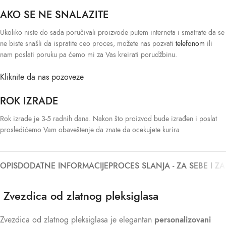
AKO SE NE SNALAZITE
Ukoliko niste do sada poručivali proizvode putem interneta i smatrate da se
ne biste snašli da ispratite ceo proces, možete nas pozvati
telefonom
ili
nam poslati poruku pa ćemo mi za Vas kreirati porudžbinu.
Kliknite da nas pozoveze
ROK IZRADE
Rok izrade je 3-5 radnih dana. Nakon što proizvod bude izrađen i poslat
prosledićemo Vam obaveštenje da znate da ocekujete kurira
OPIS
DODATNE INFORMACIJE
PROCES SLANJA - ZA SEBE I Z
Zvezdica od zlatnog pleksiglasa
Zvezdica od zlatnog pleksiglasa je elegantan
personalizovani