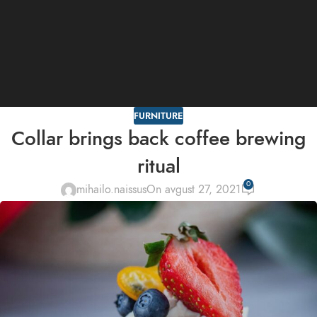
FURNITURE
Collar brings back coffee brewing
ritual
0
mihailo.naissus
On avgust 27, 2021