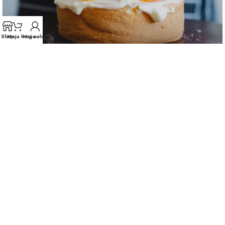
Shop
Moja korpa
Moj nalog
DECORATION
Exploring Atlanta’s modern homes
0
mihailo.naissus
Vivamus enim sagittis aptent hac mi dui a per aptent
suspendisse cras odio bibendum augue rhoncus laoreet
dui praesent sodales sodales....
CONTINUE READING
Ostavite odgovor
Vaša adresa e-pošte neće biti objavljena.
Neophodna polja su