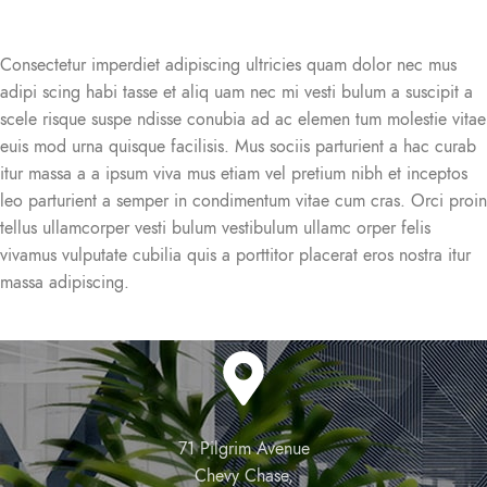
Consectetur imperdiet adipiscing ultricies quam dolor nec mus
adipi scing habi tasse et aliq uam nec mi vesti bulum a suscipit a
scele risque suspe ndisse conubia ad ac elemen tum molestie vitae
euis mod urna quisque facilisis. Mus sociis parturient a hac curab
itur massa a a ipsum viva mus etiam vel pretium nibh et inceptos
leo parturient a semper in condimentum vitae cum cras. Orci proin
tellus ullamcorper vesti bulum vestibulum ullamc orper felis
vivamus vulputate cubilia quis a porttitor placerat eros nostra itur
massa adipiscing.
71 Pilgrim Avenue
Chevy Chase,