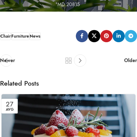
MD 20815
Chair
Furniture
News
Newer
Older
Related Posts
27
AVG